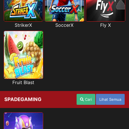
StrikerX
SoccerX
Fly X
Fruit Blast
SPADEGAMING
Cari
Lihat Semua