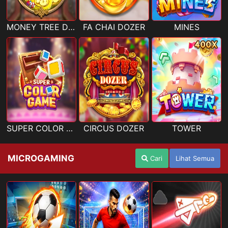
MONEY TREE DOZER
FA CHAI DOZER
MINES
SUPER COLOR GAME
CIRCUS DOZER
TOWER
MICROGAMING
Cari
Lihat Semua