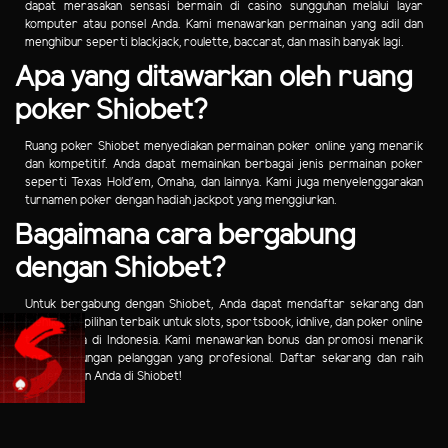
dapat merasakan sensasi bermain di casino sungguhan melalui layar
komputer atau ponsel Anda. Kami menawarkan permainan yang adil dan
menghibur seperti blackjack, roulette, baccarat, dan masih banyak lagi.
Apa yang ditawarkan oleh ruang
poker Shiobet?
Ruang poker Shiobet menyediakan permainan poker online yang menarik
dan kompetitif. Anda dapat memainkan berbagai jenis permainan poker
seperti Texas Hold'em, Omaha, dan lainnya. Kami juga menyelenggarakan
turnamen poker dengan hadiah jackpot yang menggiurkan.
Bagaimana cara bergabung
dengan Shiobet?
Untuk bergabung dengan Shiobet, Anda dapat mendaftar sekarang dan
menikmati pilihan terbaik untuk slots, sportsbook, idnlive, dan poker online
terpercaya di Indonesia. Kami menawarkan bonus dan promosi menarik
serta dukungan pelanggan yang profesional. Daftar sekarang dan raih
kemenangan Anda di Shiobet!