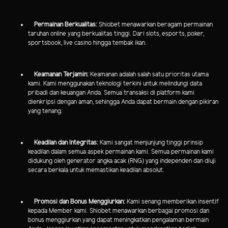
Permainan Berkualitas:
Shiobet menawarkan beragam permainan
taruhan online yang berkualitas tinggi. Dari slots, esports, poker,
sportsbook, live casino hingga tembak ikan.
Keamanan Terjamin:
Keamanan adalah salah satu prioritas utama
kami. Kami menggunakan teknologi terkini untuk melindungi data
pribadi dan keuangan Anda. Semua transaksi di platform kami
dienkripsi dengan aman, sehingga Anda dapat bermain dengan pikiran
yang tenang.
Keadilan dan Integritas:
Kami sangat menjunjung tinggi prinsip
keadilan dalam semua aspek permainan kami. Semua permainan kami
didukung oleh generator angka acak (RNG) yang independen dan diuji
secara berkala untuk memastikan keadilan absolut.
Promosi dan Bonus Menggiurkan:
Kami senang memberikan insentif
kepada Member kami. Shiobet menawarkan berbagai promosi dan
bonus menggiurkan yang dapat meningkatkan pengalaman bermain