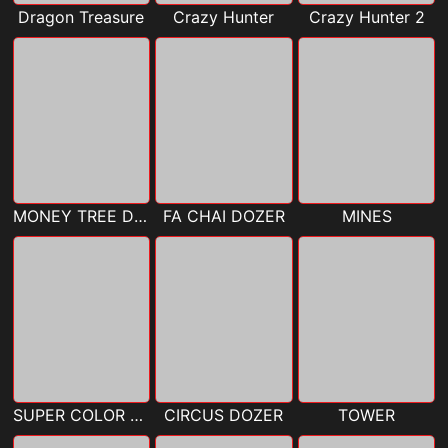
Dragon Treasure
Crazy Hunter
Crazy Hunter 2
MONEY TREE DOZER
FA CHAI DOZER
MINES
SUPER COLOR GAME
CIRCUS DOZER
TOWER