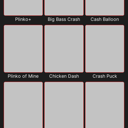
Plinko+
Big Bass Crash
Cash Balloon
Plinko of Mine
Chicken Dash
Crash Puck