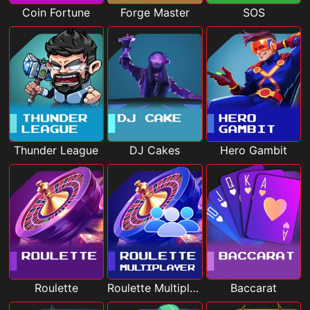
Coin Fortune
Forge Master
SOS
Thunder League
DJ Cakes
Hero Gambit
Roulette
Roulette Multiplayer
Baccarat