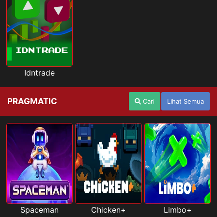
Idntrade
PRAGMATIC
Cari
Lihat Semua
Spaceman
Chicken+
Limbo+