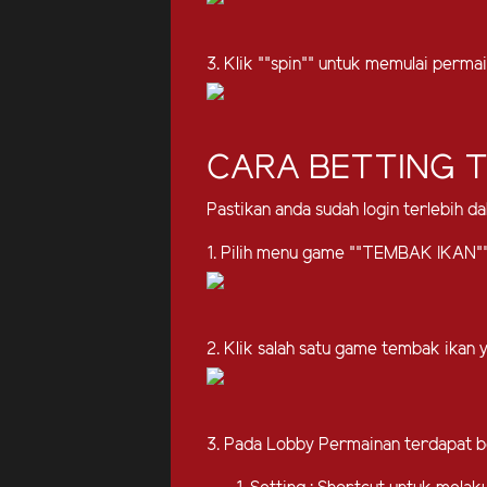
3. Klik ""spin"" untuk memulai permai
CARA BETTING 
Pastikan anda sudah login terlebih d
1. Pilih menu game ""TEMBAK IKAN""
2. Klik salah satu game tembak ikan 
3. Pada Lobby Permainan terdapat b