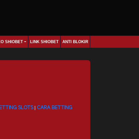
EO SHIOBET
LINK SHIOBET
ANTI BLOKIR
ETTING SLOTS
|
CARA BETTING