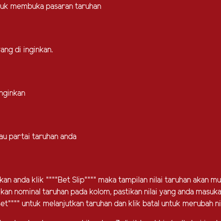
ntuk membuka pasaran taruhan
ang di inginkan.
inginkan
au partai taruhan anda
kan anda klik """"Bet Slip"""" maka tampilan nilai taruhan akan m
kan nominal taruhan pada kolom, pastikan nilai yang anda masuk
 Bet"""" untuk melanjutkan taruhan dan klik batal untuk merubah ni