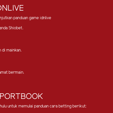
DNLIVE
anjutkan panduan game idnlive
anda Shiobet.
n di mainkan.
lamat bermain.
SPORTBOOK
ahulu untuk memulai panduan cara betting berikut: