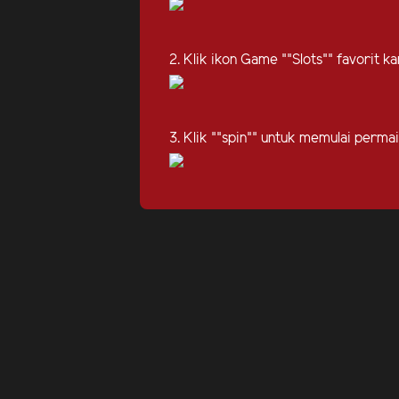
2. Klik ikon Game ""Slots"" favorit k
3. Klik ""spin"" untuk memulai permai