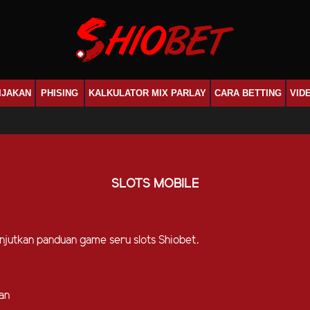
IJAKAN
PHISING
KALKULATOR MIX PARLAY
CARA BETTING
VID
SLOTS MOBILE
anjutkan panduan game seru slots Shiobet.
man