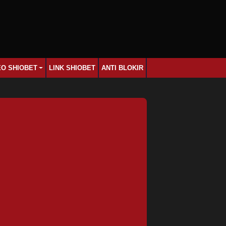
EO SHIOBET
LINK SHIOBET
ANTI BLOKIR